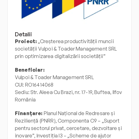
Detalii
Proiect:
 „Creșterea productivității muncii 
societății Vulpoi & Toader Management SRL 
prin optimizarea digitalizării societății”
Beneficiar:
Vulpoi & Toader Management SRL
CUI: RO16414068
Sediu: Str. Aleea Cu Brazi, nr. 17-19, Buftea, Ilfov
România
Finanțare:
 Planul Național de Redresare și 
Reziliență (PNRR), Componenta C9 – „Suport 
pentru sectorul privat, cercetare, dezvoltare și 
inovare”, Investiția I3 – „Scheme de ajutor 