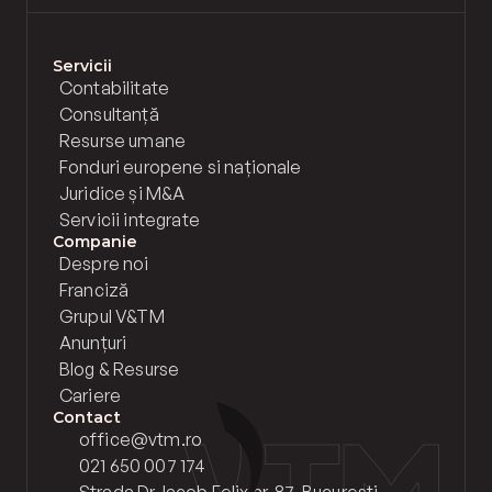
Servicii
Contabilitate
Consultanță
Resurse umane
Fonduri europene si naționale
Juridice și M&A
Servicii integrate
Companie
Despre noi
Franciză
Grupul V&TM
Anunțuri
Blog & Resurse
Cariere
Contact
office@vtm.ro
021 650 007 174