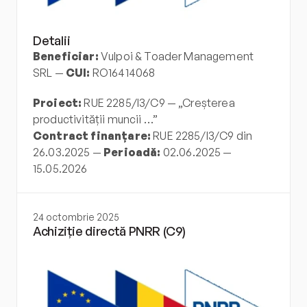
Detalii
Beneficiar:
 Vulpoi & Toader Management 
SRL — 
CUI:
 RO16414068
Proiect:
 RUE 2285/I3/C9 — „Creșterea 
productivității muncii …”
Contract finanțare:
 RUE 2285/I3/C9 din 
26.03.2025 — 
Perioadă:
 02.06.2025 — 
15.05.2026
24 octombrie 2025
Achiziție directă PNRR (C9)