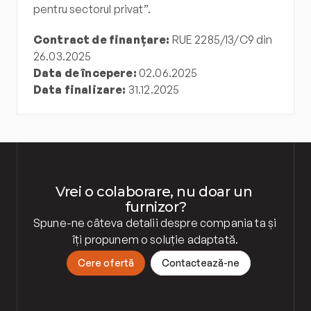
pentru sectorul privat”.
Contract de finanțare:
 RUE 2285/I3/C9 din 
26.03.2025
Data de începere:
 02.06.2025
Data finalizare:
 31.12.2025
Vrei o colaborare, nu doar un 
furnizor?
Spune-ne câteva detalii despre compania ta și 
îți propunem o soluție adaptată.
C
e
r
e
o
f
e
r
t
ă
C
o
n
t
a
c
t
e
a
z
ă
-
n
e