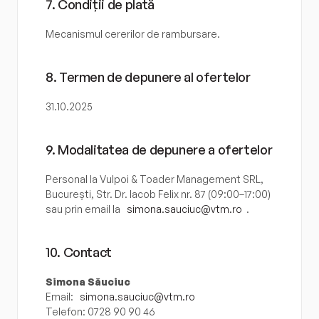
7. Condiții de plată
Mecanismul cererilor de rambursare.
8. Termen de depunere al ofertelor
31.10.2025
9. Modalitatea de depunere a ofertelor
Personal la Vulpoi & Toader Management SRL, 
București, Str. Dr. Iacob Felix nr. 87 (09:00–17:00) 
sau prin email la 
simona.sauciuc@vtm.ro
.
10. Contact
Simona Săuciuc
Email: 
simona.sauciuc@vtm.ro
Telefon: 0728 90 90 46