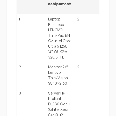
echipament
(RON,
TVA)
1
Laptop 
2
9.712
Business 
LENOVO 
ThinkPad E14 
G6 Intel Core 
Ultra 5 125U 
14” WUXGA 
32GB 1TB
2
Monitor 27” 
2
2.177
Lenovo 
ThinkVision 
3840×2160
3
Server HP 
1
101.12
Proliant 
DL380 Gen11 – 
2xIntel Xeon 
S4510, 12 