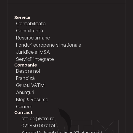
Servicii
Contabilitate
Consultanță
Resurse umane
Fonduri europene si naționale
Juridice și M&A
Servicii integrate
Companie
Despre noi
Franciză
Grupul V&TM
Anunțuri
Blog & Resurse
Cariere
Contact
office@vtm.ro
021 650 007 174
Strada Dr. Iacob Felix nr. 87, București, 