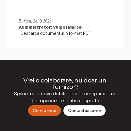
———————————————
Buftea, 24.10.2025
Administrator: Vulpoi Marcel
Descarca documentul in format PDF
Vrei o colaborare, nu doar un 
furnizor?
Spune-ne câteva detalii despre compania ta și 
îți propunem o soluție adaptată.
C
e
r
e
o
f
e
r
t
ă
C
o
n
t
a
c
t
e
a
z
ă
-
n
e