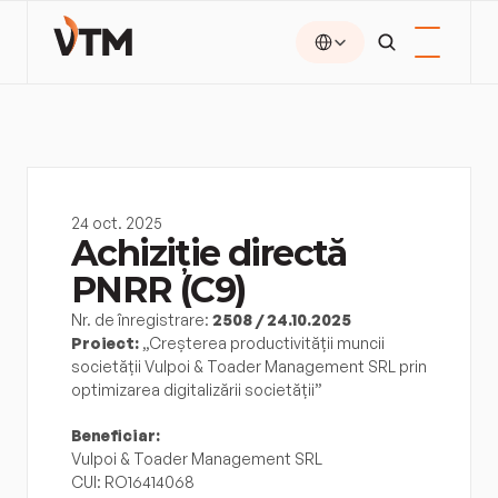
Select Language
24 oct. 2025
Achiziție directă 
PNRR (C9)
Nr. de înregistrare: 
2508 / 24.10.2025
Proiect:
 „Creșterea productivității muncii 
societății Vulpoi & Toader Management SRL prin 
optimizarea digitalizării societății”
Beneficiar:
Vulpoi & Toader Management SRL
CUI: RO16414068