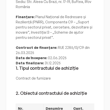
Sediu: Str. Aleea Cu Brazi, nr. 17-19, Buftea, Ilfov
România
Finanțare:
 Planul Național de Redresare și 
Reziliență (PNRR), Componenta C9 – „Suport 
pentru sectorul privat, cercetare, dezvoltare și 
inovare”, Investiția I3 – „Scheme de ajutor 
pentru sectorul privat”.
Contract de finanțare:
 RUE 2285/I3/C9 din 
26.03.2025
Data de începere:
 02.06.2025
Data finalizare:
 31.12.2025
1. Tipul contractului de achiziție
Contract de furnizare
2. Obiectul contractului de achiziție
Nr.
Denumire 
Cant.
Preț 