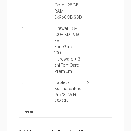
Core, 128GB 
RAM, 
2x960GB SSD
4
Firewall FG-
1
65.73
100F-BDL-950-
36 – 
FortiGate-
100F 
Hardware + 3 
ani FortiCare 
Premium
5
Tabletă 
2
7.490
Business iPad 
Pro 13” WiFi 
256GB
Total