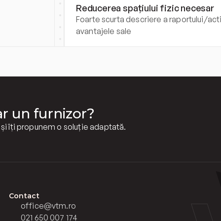
Reducerea spațiului fizic necesar
Foarte scurta descriere a raportului/activ
avantajele sale
ar un furnizor?
i îți propunem o soluție adaptată.
Contact
office@vtm.ro
021 650 007 174