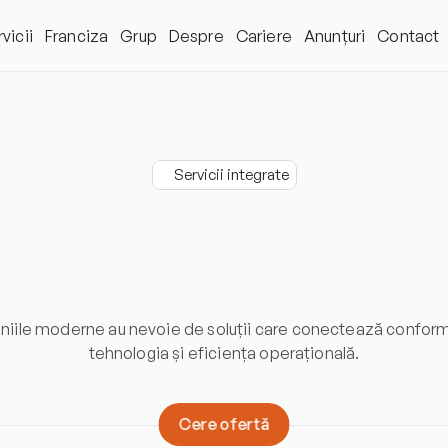
vicii
Franciza
Grup
Despre
Cariere
Anunțuri
Contact
Servicii integrate
ervicii
integrat
ile moderne au nevoie de soluții care conectează conformi
tehnologia și eficiența operațională.
C
e
r
e
o
f
e
r
t
ă