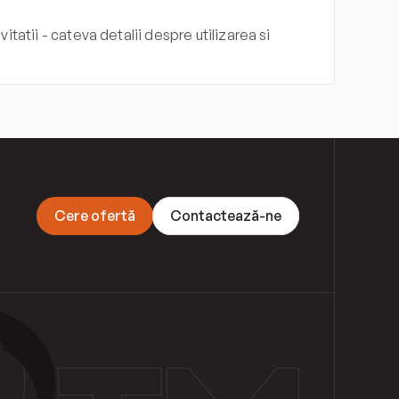
itatii - cateva detalii despre utilizarea si 
C
e
r
e
o
f
e
r
t
ă
C
o
n
t
a
c
t
e
a
z
ă
-
n
e