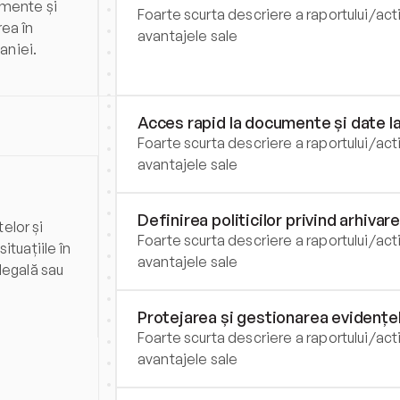
mente și 
Foarte scurta descriere a raportului/activ
ea în 
avantajele sale
aniei.
Acces rapid la documente și date l
Foarte scurta descriere a raportului/activ
avantajele sale
Definirea politicilor privind arhiv
lor și 
Foarte scurta descriere a raportului/activ
tuațiile în 
avantajele sale
legală sau 
Protejarea și gestionarea evidențe
Foarte scurta descriere a raportului/activ
avantajele sale