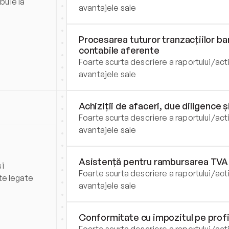
uie la 
avantajele sale
Procesarea tuturor tranzacțiilor b
contabile aferente
Foarte scurta descriere a raportului/activ
avantajele sale
Achiziții de afaceri, due diligence ș
Foarte scurta descriere a raportului/activ
avantajele sale
Asistență pentru rambursarea TVA
i 
Foarte scurta descriere a raportului/activ
e legate 
avantajele sale
Conformitate cu impozitul pe profi