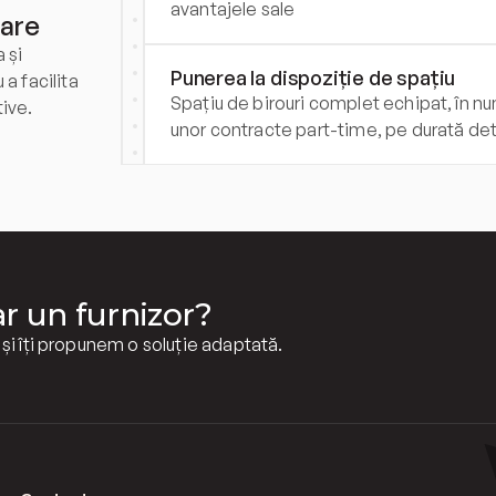
avantajele sale
rare
și 
Punerea la dispoziție de spațiu
a facilita 
Spațiu de birouri complet echipat, în nu
ive.
unor contracte part-time, pe durată d
ar un furnizor?
i îți propunem o soluție adaptată.