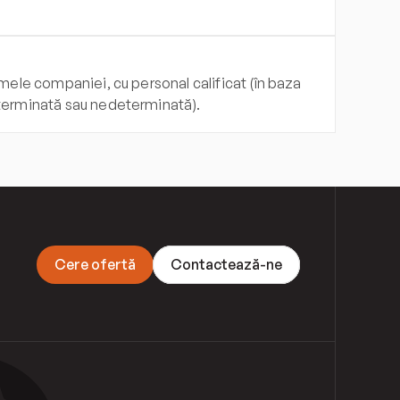
mele companiei, cu personal calificat (în baza 
eterminată sau nedeterminată).
C
e
r
e
o
f
e
r
t
ă
C
o
n
t
a
c
t
e
a
z
ă
-
n
e