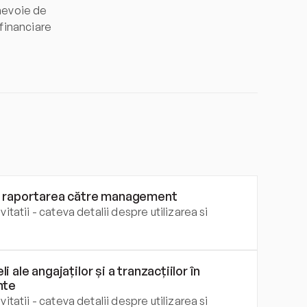
evoie de 
 financiare 
și raportarea către management
itatii - cateva detalii despre utilizarea si 
ale angajaților și a tranzacțiilor în 
nte
itatii - cateva detalii despre utilizarea si 