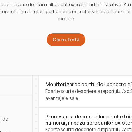
e au nevoie de mai mult decât execuție administrativă. Au n
interpretarea datelor, gestionarea riscurilor și luarea deciziilor
corecte.
C
e
r
e
o
f
e
r
t
ă
Monitorizarea conturilor bancare 
Foarte scurta descriere a raportului/activ
avantajele sale
Procesarea deconturilor de cheltuieli 
i de 
numerar, în baza aprobărilor existe
Foarte scurta descriere a raportului/activ