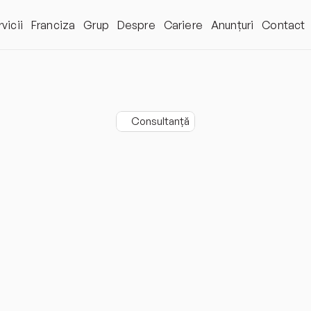
vicii
Franciza
Grup
Despre
Cariere
Anunțuri
Contact
Consultanță
nsultanță
pent
i
financiare,
fis
raționale
mai