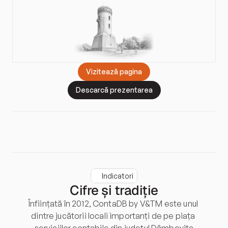
V
i
z
i
t
e
a
z
ă
p
a
g
i
n
a
D
e
s
c
a
r
c
ă
p
r
e
z
e
n
t
a
r
e
a
Indicatori
Cifre și tradiție
Înființată în 2012, ContaDB by V&TM este unul 
dintre jucătorii locali importanți de pe piața 