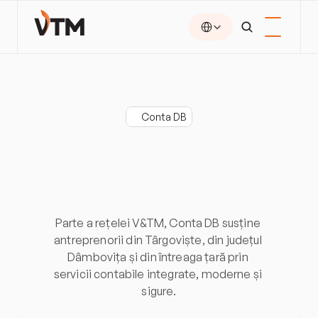
Select Language
Conta DB
Conta
DB
by
V&TM:
contabilitate
locală,
standarde
naționale.
Parte a rețelei V&TM, Conta DB susține 
antreprenorii din Târgoviște, din județul 
Dâmbovița și din întreaga țară prin 
servicii contabile integrate, moderne și 
sigure.