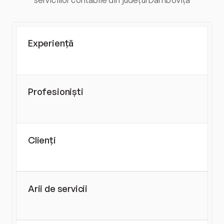
serviciilor contabile din județul Dâmbovița
Experiență
0
+ ani
Profesioniști
0
Clienți
0
+
Arii de servicii
0
+