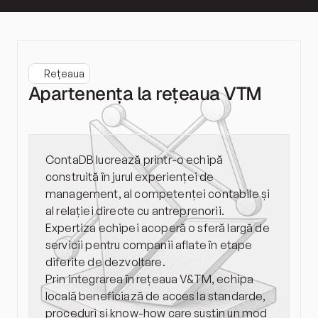
Rețeaua
Apartenența la rețeaua VTM
ContaDB lucrează printr-o echipă 
construită în jurul experienței de 
management, al competenței contabile și 
al relației directe cu antreprenorii. 
Expertiza echipei acoperă o sferă largă de 
servicii pentru companii aflate în etape 
diferite de dezvoltare.
Prin integrarea în rețeaua V&TM, echipa 
locală beneficiază de acces la standarde, 
proceduri și know-how care susțin un mod 