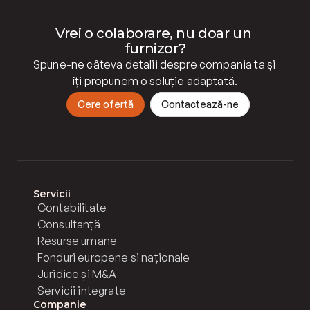
Vrei o colaborare, nu doar un 
furnizor?
Spune-ne câteva detalii despre compania ta și 
îți propunem o soluție adaptată.
C
e
r
e
o
f
e
r
t
ă
C
o
n
t
a
c
t
e
a
z
ă
-
n
e
Servicii
Contabilitate
Consultanță
Resurse umane
Fonduri europene si naționale
Juridice și M&A
Servicii integrate
Companie